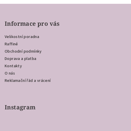
Z
á
p
Informace pro vás
a
Velikostní poradna
t
Raffiné
í
Obchodní podmínky
Doprava a platba
Kontakty
O nás
Reklamační řád a vrácení
Instagram