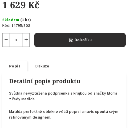
1 629 Kč
Měrná
Skladem
(1 ks)
cena:
Kód:
14795/80G
−
+
Do košíku
Popis
Diskuze
Detailní popis produktu
Svůdná nevyztužená podprsenka s krajkou od značky Elomi
z řady Matilda.
Matilda perfektně oblékne větší poprsí a navíc upoutá svým
rafinovaným designem.