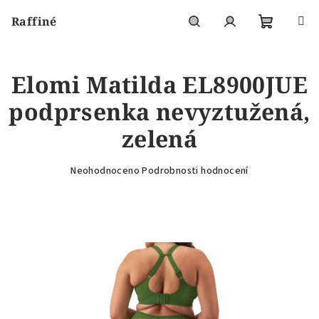
Přejít
Raffiné
na
obsah
Nákupní
Hledat
Přihlášení
Elomi Matilda EL8900JUE
košík
podprsenka nevyztužená,
zelená
Průměrné
Neohodnoceno
Podrobnosti hodnocení
hodnocení
produktu
je
0,0
z
5
hvězdiček.