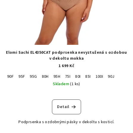
Elomi Sachi EL4350CAT podprsenka nevyztužená s ozdobou
v dekoltu mokka
1 699 Kč
90F
95F
95G
80H
95H
75I
80I
85I
100I
90J
Skladem
(1 ks)
Detail
Podprsenka s ozdobnými pásky v dekoltu s kosticí.