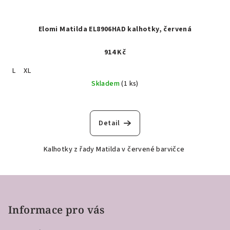
Elomi Matilda EL8906HAD kalhotky, červená
914 Kč
L
XL
Skladem
(1 ks)
Detail
Kalhotky z řady Matilda v červené barvičce
Z
á
p
Informace pro vás
a