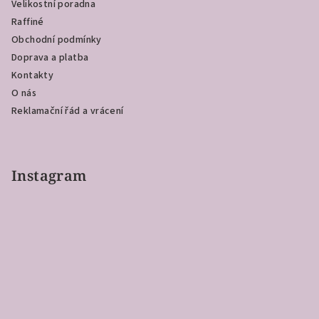
Velikostní poradna
t
Raffiné
í
Obchodní podmínky
Doprava a platba
Kontakty
O nás
Reklamační řád a vrácení
Instagram