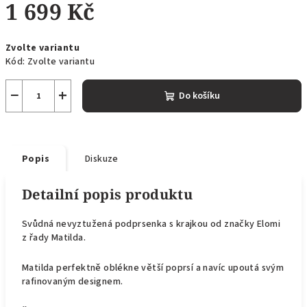
1 699 Kč
Měrná
Zvolte variantu
cena:
Kód:
Zvolte variantu
−
+
Do košíku
Popis
Diskuze
Detailní popis produktu
Svůdná nevyztužená podprsenka s krajkou od značky Elomi
z řady Matilda.
Matilda perfektně oblékne větší poprsí a navíc upoutá svým
rafinovaným designem.