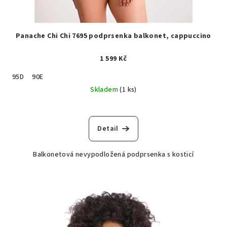
Panache Chi Chi 7695 podprsenka balkonet, cappuccino
1 599 Kč
95D
90E
Skladem
(1 ks)
Detail
Balkonetová nevypodložená podprsenka s kosticí