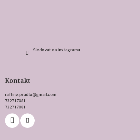
Sledovat na Instagramu
Kontakt
raffine.pradlo
@
gmail.com
732717081
732717081