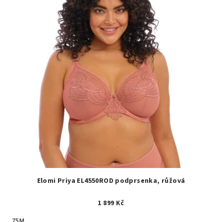
Elomi Priya EL4550ROD podprsenka, růžová
1 899 Kč
75M