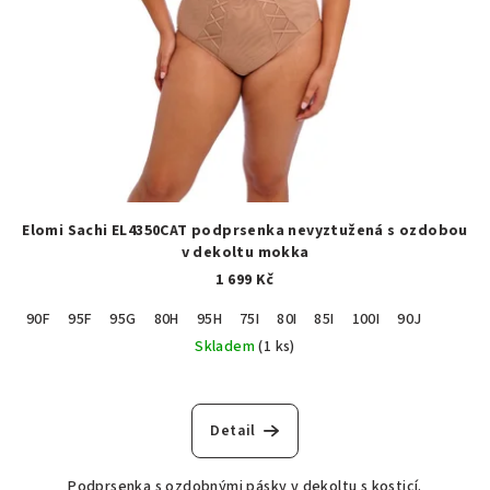
Elomi Sachi EL4350CAT podprsenka nevyztužená s ozdobou
v dekoltu mokka
1 699 Kč
90F
95F
95G
80H
95H
75I
80I
85I
100I
90J
Skladem
(1 ks)
Detail
Podprsenka s ozdobnými pásky v dekoltu s kosticí.