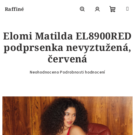
Přejít
Raffiné
na
obsah
Nákupní
Hledat
Přihlášení
Elomi Matilda EL8900RED
košík
podprsenka nevyztužená,
červená
Průměrné
Neohodnoceno
Podrobnosti hodnocení
hodnocení
produktu
je
0,0
z
5
hvězdiček.