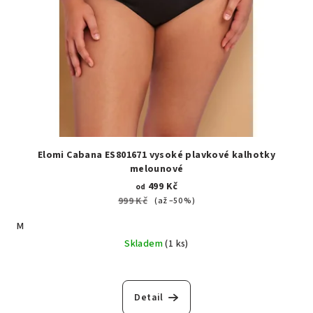
Elomi Cabana ES801671 vysoké plavkové kalhotky
melounové
499 Kč
od
999 Kč
(až –50 %)
M
Skladem
(1 ks)
Detail