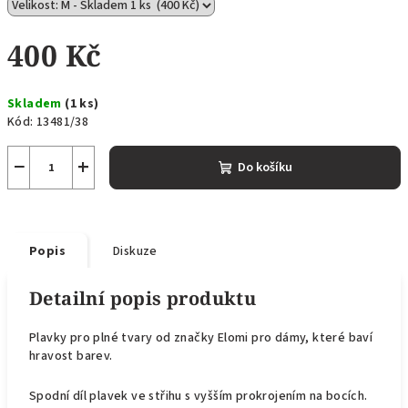
400 Kč
Měrná
Skladem
(1 ks)
cena:
Kód:
13481/38
−
+
Do košíku
Popis
Diskuze
Detailní popis produktu
Plavky pro plné tvary od značky Elomi pro dámy, které baví
hravost barev.
Spodní díl plavek ve střihu s vyšším prokrojením na bocích.