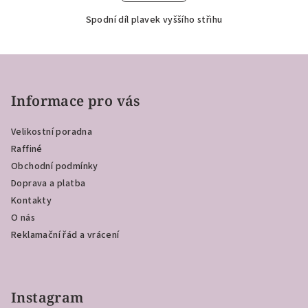
Spodní díl plavek vyššího střihu
Z
á
p
Informace pro vás
a
Velikostní poradna
t
Raffiné
í
Obchodní podmínky
Doprava a platba
Kontakty
O nás
Reklamační řád a vrácení
Instagram