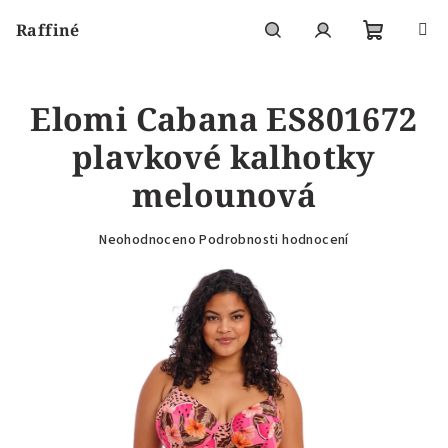
Přejít
Raffiné
na
obsah
Nákupní
Hledat
Přihlášení
Elomi Cabana ES801672
košík
plavkové kalhotky
melounová
Průměrné
Neohodnoceno
Podrobnosti hodnocení
hodnocení
produktu
je
0,0
z
5
hvězdiček.