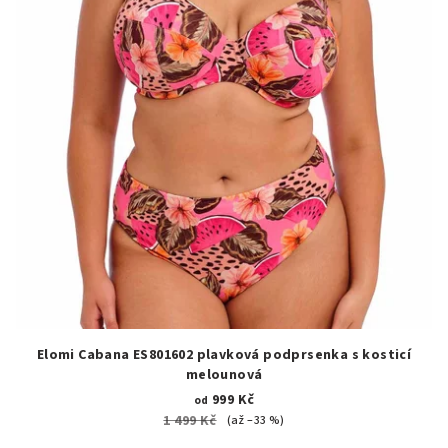
Elomi Cabana ES801602 plavková podprsenka s kosticí
melounová
999 Kč
od
1 499 Kč
(až –33 %)