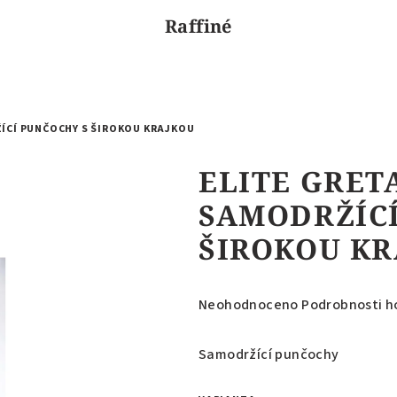
Raffiné
ŽÍCÍ PUNČOCHY S ŠIROKOU KRAJKOU
ELITE GRET
SAMODRŽÍCÍ
ŠIROKOU K
Průměrné
Neohodnoceno
Podrobnosti h
hodnocení
produktu
Samodržící punčochy
je
0,0