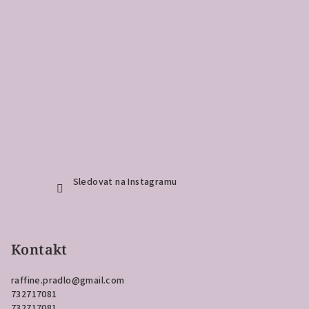
Sledovat na Instagramu
Kontakt
raffine.pradlo
@
gmail.com
732717081
732717081