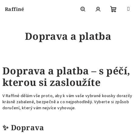
Přejít
Raffiné
na
obsah
Nákupní
Hledat
Přihlášení
Doprava a platba
košík
Doprava a platba – s péčí,
kterou si zasloužíte
V Raffiné dělám vše proto, aby k vám vaše vybrané kousky dorazily
krásně zabalené, bezpečně a co nejpohodlněji. Vyberte si způsob
doručení, který vám nejvíce vyhovuje.
✨
Doprava