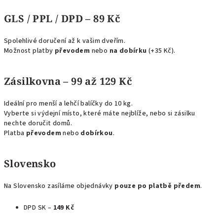
GLS / PPL / DPD – 89 Kč
Spolehlivé doručení až k vašim dveřím.
Možnost platby
převodem
nebo
na dobírku
(+35 Kč).
Zásilkovna – 99 až 129 Kč
Ideální pro menší a lehčí balíčky do 10 kg.
Vyberte si výdejní místo, které máte nejblíže, nebo si zásilku
nechte doručit domů.
Platba
převodem
nebo
dobírkou
.
Slovensko
Na Slovensko zasíláme objednávky
pouze po platbě předem
.
DPD SK –
149 Kč