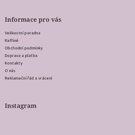
Z
á
p
Informace pro vás
a
Velikostní poradna
t
Raffiné
í
Obchodní podmínky
Doprava a platba
Kontakty
O nás
Reklamační řád a vrácení
Instagram