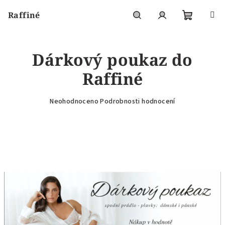
Přejít
Raffiné
na
obsah
Nákupní
Hledat
Přihlášení
Dárkový poukaz do
košík
Raffiné
Průměrné
Neohodnoceno
Podrobnosti hodnocení
hodnocení
produktu
je
0,0
z
5
hvězdiček.