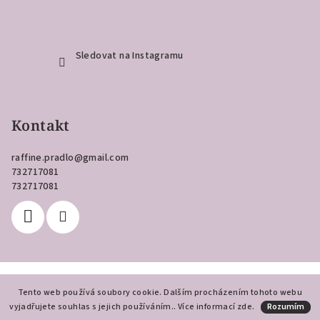
Sledovat na Instagramu
Kontakt
raffine.pradlo
@
gmail.com
732717081
732717081
Copyright 2026
Raffiné
. Všechna práva vyhrazena.
Tento web používá soubory cookie. Dalším procházením tohoto webu
vyjadřujete souhlas s jejich používáním.. Více informací
Vytvořil Shoptet
zde
.
Rozumím