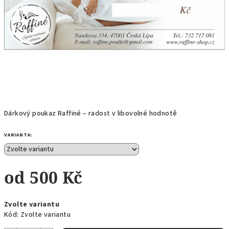
Dárkový poukaz Raffiné – radost v libovolné hodnotě
VARIANTA:
od
500 Kč
Měrná
Zvolte variantu
cena:
Kód:
Zvolte variantu