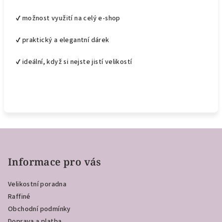
✔ možnost využití na celý e-shop
✔ praktický a elegantní dárek
✔ ideální, když si nejste jistí velikostí
Z
á
p
Informace pro vás
a
Velikostní poradna
t
Raffiné
í
Obchodní podmínky
Doprava a platba