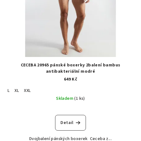
CECEBA 20965 pánské boxerky 2balení bambus
antibakteriální modré
649 Kč
L
XL
XXL
Skladem
(1 ks)
Detail
Dvojbalení pánských boxerek Ceceba z...