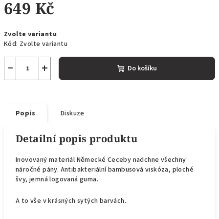
649 Kč
Měrná
Zvolte variantu
cena:
Kód:
Zvolte variantu
−
+
Do košíku
Popis
Diskuze
Detailní popis produktu
Inovovaný materiál Německé Ceceby nadchne všechny
náročné pány. Antibakteriální bambusová viskóza, ploché
švy, jemná logovaná guma.
A to vše v krásných sytých barvách.