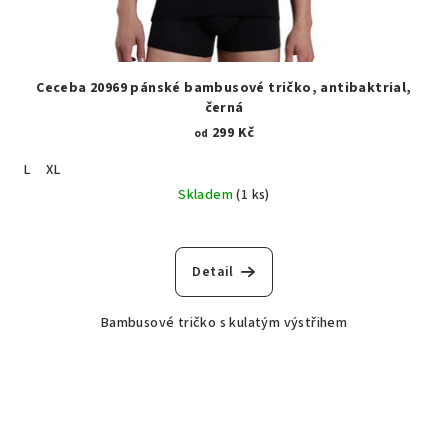
Ceceba 20969 pánské bambusové tričko, antibaktrial,
černá
299 Kč
od
L
XL
Skladem
(1 ks)
Detail
Bambusové tričko s kulatým výstřihem