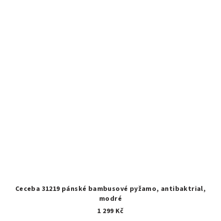
Ceceba 31219 pánské bambusové pyžamo, antibaktrial,
modré
1 299 Kč