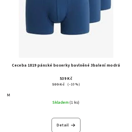
Ceceba 1819 pánské boxerky bavlněné 3balení modrá
539 Kč
599 Kč
(–10 %)
M
Skladem
(1 ks)
Detail