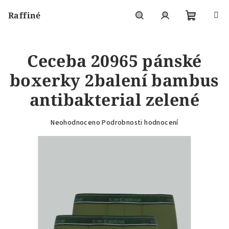
Přejít
Raffiné
na
obsah
Nákupní
Hledat
Přihlášení
Ceceba 20965 pánské
košík
boxerky 2balení bambus
antibakterial zelené
Průměrné
Neohodnoceno
Podrobnosti hodnocení
hodnocení
produktu
je
0,0
z
5
hvězdiček.