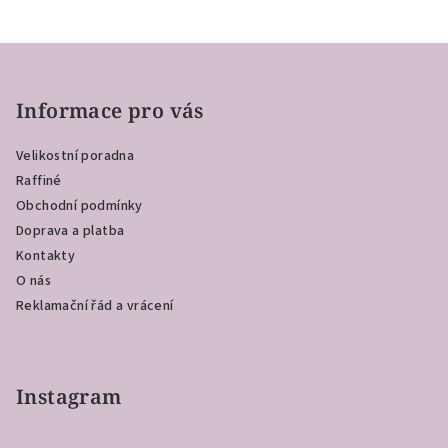
Z
á
p
Informace pro vás
a
Velikostní poradna
t
Raffiné
í
Obchodní podmínky
Doprava a platba
Kontakty
O nás
Reklamační řád a vrácení
Instagram